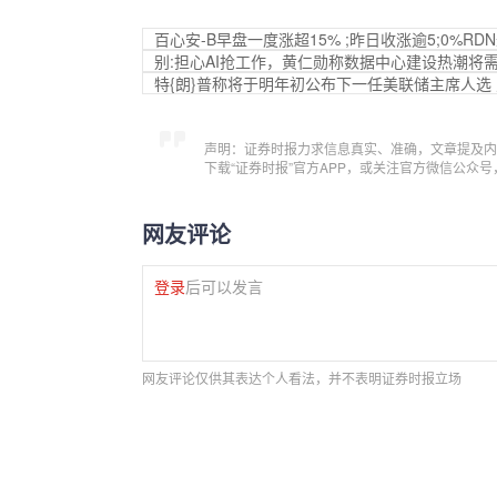
百心安-B早盘一度涨超15% ;昨日收涨逾5;0%R
别:担心AI抢工作，黄仁勋称数据中心建设热潮将
特{朗}普称将于明年初公布下一任美联储主席人选
声明：证券时报力求信息真实、准确，文章提及内
下载“证券时报”官方APP，或关注官方微信公众
网友评论
登录
后可以发言
网友评论仅供其表达个人看法，并不表明证券时报立场