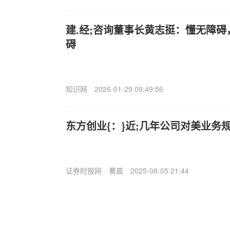
建.经;咨询董事长黄志挺：懂无障
碍
知识网
2026-01-29 09:49:56
东方创业{：}近;几年公司对美业务
证券时报网
曹晨
2025-08-05 21:44