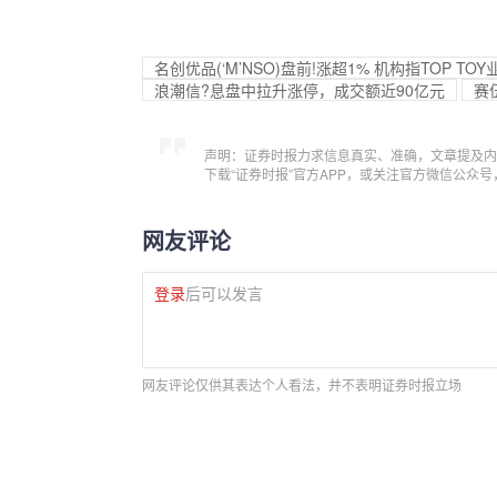
名创优品(‘M’NSO)盘前!涨超1% 机构指TOP T
浪潮信?息盘中拉升涨停，成交额近90亿元
赛
声明：证券时报力求信息真实、准确，文章提及内
下载“证券时报”官方APP，或关注官方微信公众
网友评论
登录
后可以发言
网友评论仅供其表达个人看法，并不表明证券时报立场