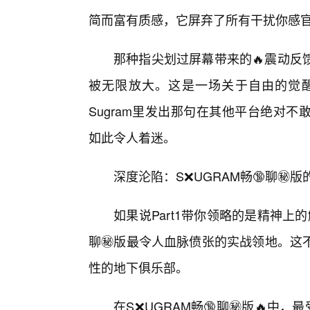
简而富有质感，它屏弃了所有干扰你感官
那种指尖划过屏幕带来的🔥震动反
被无限放大。这是一场关于自由的觉
Sugram里发出那句在其他平台绝对
如此令人着迷。
深度沦陷：S❌UGRAM畅🔞聊㊙️
如果说Part1带你领略的是精神上的解
聊㊙️版最令人血脉偾张的实战领地。这
性的地下俱乐部。
在S❌UGRAM畅🔞聊㊙️版🔥中