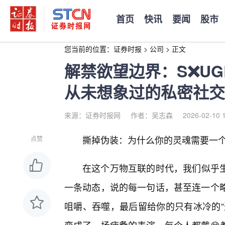
首页
快讯
要闻
股市
您当前的位置：
证券时报
>
公司
>
正文
解禁欲望边界：S❌UG
从未想象过的私密社交
来源：证券时报网
作者：吴志森
2026-02-10 
撕掉伪装：为什么你的灵魂需要一个
点赞
在这个万物互联的时代，我们似乎
一条动态，说的每一句话，甚至连一个略
咀嚼、吞噬，最后留给你的只有冰冷的“