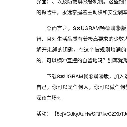
界面）、以及防截屏报警机制。这些细
的探险中，永远掌握着主动权和安全刹
总而言之，S❌UGRAM畅🔞聊
智、且对生活品质有着极高要求的少数人
解开束缚的钥匙。在这个被规则填满的
的、可以横冲直撞的自留地吗？别再犹
下载S❌UGRAM畅🔞聊㊙️版，
自己，你可以是任何人，你可以做任何梦
深夜主场⭐。
活动：【
8cjVGdkyAuHwSRRkeCZXbTJ