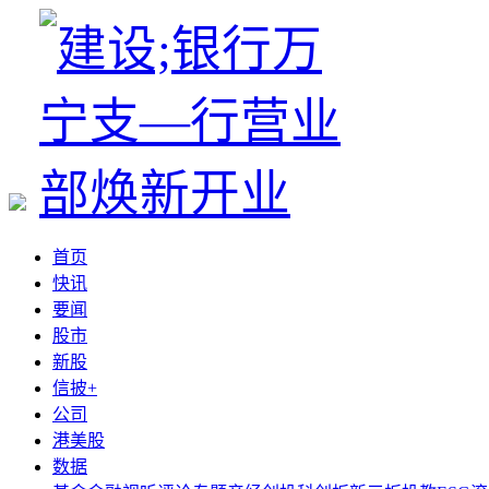
首页
快讯
要闻
股市
新股
信披+
公司
港美股
数据