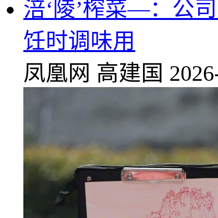
涪‘陵’榨菜—：公
饪时调味用
凤凰网
高建国
2026