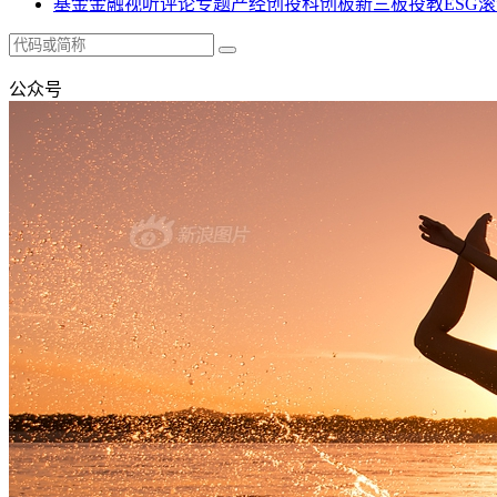
基金
金融
视听
评论
专题
产经
创投
科创板
新三板
投教
ESG
滚
公众号