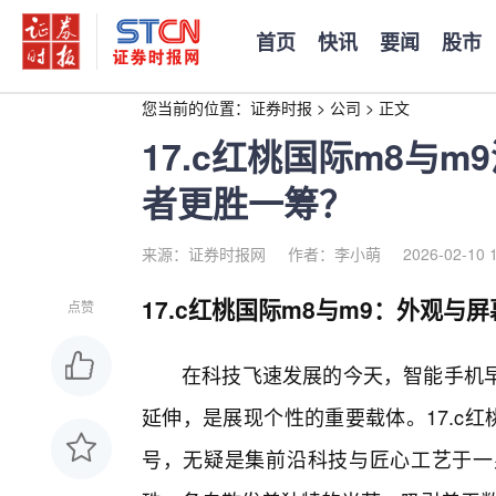
首页
快讯
要闻
股市
您当前的位置：
证券时报
>
公司
>
正文
17.c红桃国际m8与
者更胜一筹？
来源：证券时报网
作者：李小萌
2026-02-10 
17.c红桃国际m8与m9：外观与
点赞
在科技飞速发展的今天，智能手机早
延伸，是展现个性的重要载体。17.c
号，无疑是集前沿科技与匠心工艺于一