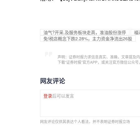
油气?开采.及服务板块走高，准油股份涨停
福
免!税店概念下跌2.28%，主力资金净流出26股
声明：证券时报力求信息真实、准确，文章提及内
下载“证券时报”官方APP，或关注官方微信公众
网友评论
登录
后可以发言
网友评论仅供其表达个人看法，并不表明证券时报立场