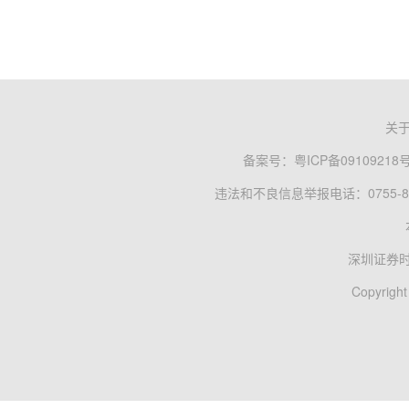
关
备案号：
粤ICP备09109218
违法和不良信息举报电话：0755-83
深圳证券
Copyright